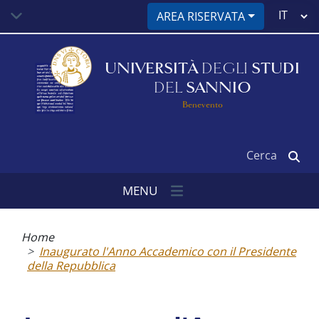
Salta
Select
AREA RISERVATA
al
your
contenuto
language
principale
UNIVERSITÀ
DEGLI
STUDI
DEL
SANNIO
Benevento
Cerca
MENU
Briciole
di
Home
pane
Inaugurato l'Anno Accademico con il Presidente
della Repubblica