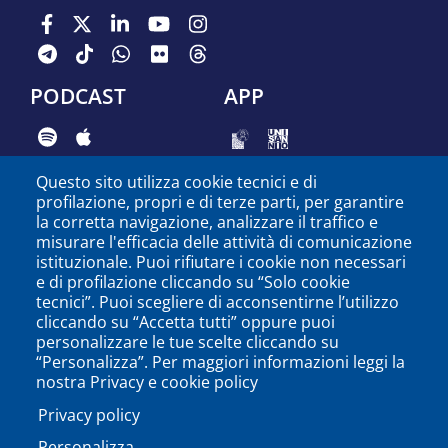
PODCAST
APP
Questo sito utilizza cookie tecnici e di
profilazione, propri e di terze parti, per garantire
Università degli Studi del Sannio di Benevento - Piazza
la corretta navigazione, analizzare il traffico e
Guerrazzi, 82100 Benevento, ITALY P.IVA: 01114010620
misurare l'efficacia delle attività di comunicazione
istituzionale. Puoi rifiutare i cookie non necessari
e di profilazione cliccando su “Solo cookie
tecnici”. Puoi scegliere di acconsentirne l’utilizzo
cliccando su “Accetta tutti” oppure puoi
personalizzare le tue scelte cliccando su
“Personalizza”. Per maggiori informazioni leggi la
nostra Privacy e cookie policy
Privacy policy
Personalizza