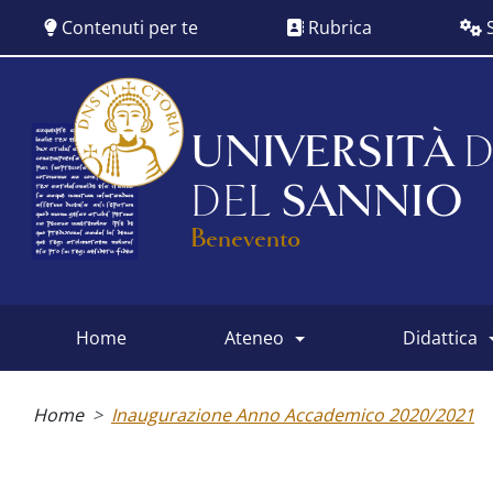
Salta
Contenuti per te
Rubrica
S
al
contenuto
principale
UNIVERSITÀ
D
DEL
SANNIO
Benevento
home
ateneo
didattica
Main
menu
Briciole
di
Home
Inaugurazione Anno Accademico 2020/2021
pane