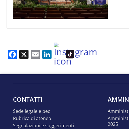
Facebook
X
Email
LinkedIn
CONTATTI
AMMIN
sede legale e pec
amminist
rubrica di ateneo
amministrazione trasparente
2025
segnalazioni e suggerimenti