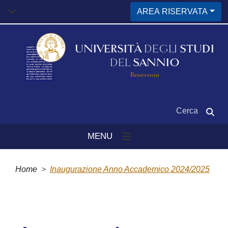
Salta
AREA RISERVATA
al
contenuto
principale
UNIVERSITÀ
DEGLI
STUDI
DEL
SANNIO
Benevento
Cerca
MENU
Briciole
di
Home
Inaugurazione Anno Accademico 2024/2025
pane