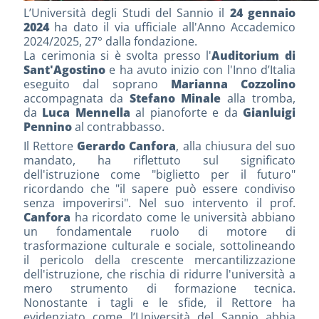
L’Università degli Studi del Sannio il
24 gennaio
2024
ha dato il via ufficiale all'Anno Accademico
2024/2025, 27° dalla fondazione.
La cerimonia si è svolta presso l'
Auditorium di
Sant'Agostino
e ha avuto inizio con l'Inno d’Italia
eseguito dal soprano
Marianna Cozzolino
accompagnata da
Stefano Minale
alla tromba,
da
Luca Mennella
al pianoforte e da
Gianluigi
Pennino
al contrabbasso.
Il Rettore
Gerardo Canfora
, alla chiusura del suo
mandato, ha riflettuto sul significato
dell'istruzione come "biglietto per il futuro"
ricordando che "il sapere può essere condiviso
senza impoverirsi". Nel suo intervento il prof.
Canfora
ha ricordato come le università abbiano
un fondamentale ruolo di motore di
trasformazione culturale e sociale, sottolineando
il pericolo della crescente mercantilizzazione
dell'istruzione, che rischia di ridurre l'università a
mero strumento di formazione tecnica.
Nonostante i tagli e le sfide, il Rettore ha
evidenziato come l’Università del Sannio abbia