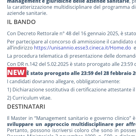
management e giuridiche delle aziende sanitarie
, 
la caratterizzazione multidisciplinare del programma did
aziende sanitarie.
IL BANDO
Con Decreto Rettorale n° 48 del 16 gennaio 2025, è stato in
Per partecipare al concorso di ammissione il candidato d
all’indirizzo
https://unisannio.esse3.cineca.it/Home.do
e 
La procedura telematica di presentazione delle domande v
Con DR n.142 del 5.02.2025 è stato prorogato alle 23:59 d
NEW
È stato prorogato alle 23:59 del 28 febbraio 
I candidati dovranno allegare, obbligatoriamente:
1) Dichiarazione sostitutiva di certificazione attestante 
2) Curriculum vitae.
DESTINATARI
Il Master in “Management sanitario e governo clinico” è
sviluppare un approccio multidisciplinare per affr
Pertanto, possono iscriversi coloro che sono in possess