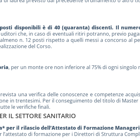
di laurea previsto dal precedente ordinamento o altro titol
osti disponibili è di 40 (quaranta) discenti. Il nume
tori che, in caso di eventuali ritiri potranno, previo pagamen
meno n. 12 posti rispetto a quelli messi a concorso al pe
ealizzazione del Corso.
oria
, per un monte ore non inferiore al 75% di ogni singolo m
revista una verifica delle conoscenze e competenze acquis
one in trentesimi. Per il conseguimento del titolo di Master è
te le verifiche finali.
R IL SETTORE SANITARIO
 per il rilascio dell’Attestato di Formazione Manageri
per l’attestato di formazione per i Direttori di Struttura Comp