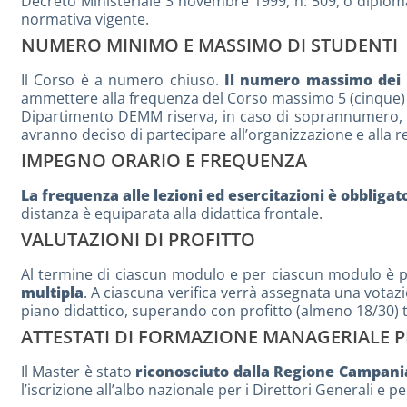
Decreto Ministeriale 3 novembre 1999, n. 509, o diploma 
normativa vigente.
NUMERO MINIMO E MASSIMO DI STUDENTI
Il Corso è a numero chiuso.
Il numero massimo dei p
ammettere alla frequenza del Corso massimo 5 (cinque) udi
Dipartimento DEMM riserva, in caso di soprannumero, al
avranno deciso di partecipare all’organizzazione e alla r
IMPEGNO ORARIO E FREQUENZA
La frequenza alle lezioni ed esercitazioni è obbligat
distanza è equiparata alla didattica frontale.
VALUTAZIONI DI PROFITTO
Al termine di ciascun modulo e per ciascun modulo è p
multipla
. A ciascuna verifica verrà assegnata una votazi
piano didattico, superando con profitto (almeno 18/30) tut
ATTESTATI DI FORMAZIONE MANAGERIALE PE
Il Master è stato
riconosciuto dalla Regione Campania*
l’iscrizione all’albo nazionale per i Direttori Generali e 