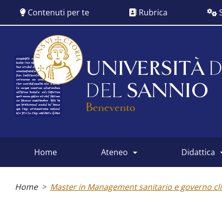
Salta
Contenuti per te
Rubrica
S
al
contenuto
principale
UNIVERSITÀ
D
DEL
SANNIO
Benevento
home
ateneo
didattica
Main
menu
Briciole
di
Home
Master in Management sanitario e governo cli
pane