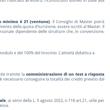
o rilasciato all'estero, riconosciuto idoneo in base alla
ro minimo è 21 (ventuno)
. Il Consiglio di Master potrà
to della quota d’iscrizione, essere iscritti al Master. Il
rsonale dipendente delle strutture che, in convenzione,
odulo e del 100% del tirocinio. L’attività didattica a
ite tramite la
somministrazione di un test a risposta
 necessario conseguire la totalità dei crediti previsti dal
ale
, ai sensi della L. 5 agosto 2022, n.118 art.21, utile per
lessa.