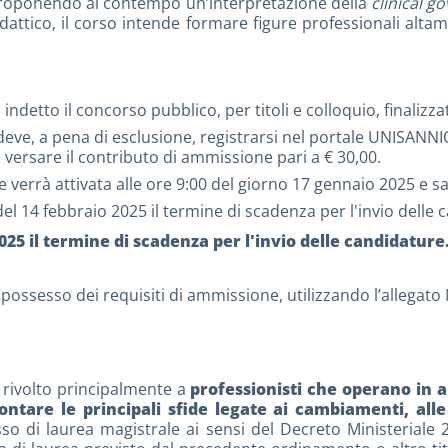
proponendo al contempo un’interpretazione della
clinical g
attico, il corso intende formare figure professionali altamen
detto il concorso pubblico, per titoli e colloquio, finalizzat
eve, a pena di esclusione, registrarsi nel portale UNISANNI
versare il contributo di ammissione pari a € 30,00.
errà attivata alle ore 9:00 del giorno 17 gennaio 2025 e sar
el 14 febbraio 2025 il termine di scadenza per l'invio delle 
2025 il termine di scadenza per l'invio delle candidature
il possesso dei requisiti di ammissione, utilizzando l’allegat
 rivolto principalmente a
professionisti che operano in 
ontare le principali sfide legate ai cambiamenti, alle
o di laurea magistrale ai sensi del Decreto Ministeriale 22