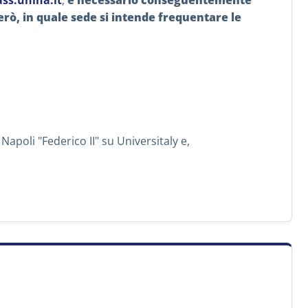
ss.unina.it
,
è necessario conseguentemente
però, in quale sede si intende frequentare le
Napoli "Federico II" su Universitaly e,