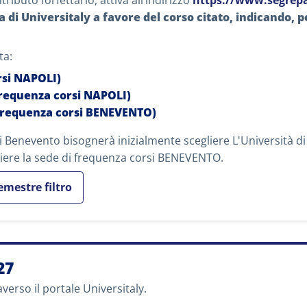
ibuto forfettario, attiva all’indirizzo
https://www.segrepa
a di Universitaly a favore del corso citato, indicando, 
ta:
rsi NAPOLI)
frequenza corsi
NAPOLI)
frequenza corsi
BENEVENTO)
i Benevento bisognerà inizialmente scegliere L'Università di 
iere la sede di frequenza corsi BENEVENTO.
emestre filtro
27
averso il portale Universitaly.