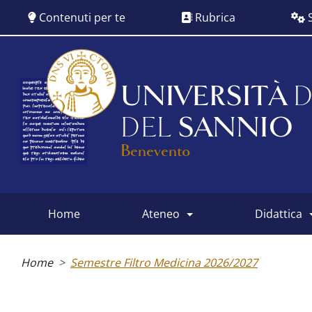
Salta
Contenuti per te
Rubrica
S
al
contenuto
principale
UNIVERSITÀ
D
DEL
SANNIO
Benevento
home
ateneo
didattica
Main
menu
Briciole
di
Home
Semestre Filtro Medicina 2026/2027
pane