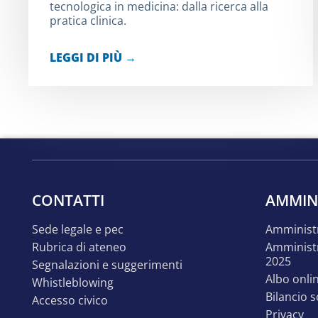
tecnologica in medicina: dalla ricerca alla
pratica clinica.
LEGGI DI PIÙ →
CONTATTI
AMMIN
sede legale e pec
amminist
rubrica di ateneo
amministrazione trasparente
2025
segnalazioni e suggerimenti
albo onli
whistleblowing
bilancio 
accesso civico
privacy