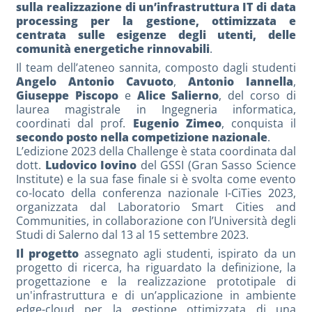
sulla realizzazione di un’infrastruttura IT di data
processing per la gestione, ottimizzata e
centrata sulle esigenze degli utenti, delle
comunità energetiche rinnovabili
.
Il team dell’ateneo sannita, composto dagli studenti
Angelo Antonio Cavuoto
,
Antonio Iannella
,
Giuseppe Piscopo
e
Alice Salierno
, del corso di
laurea magistrale in Ingegneria informatica,
coordinati dal prof.
Eugenio Zimeo
, conquista il
secondo posto nella competizione nazionale
.
L’edizione 2023 della Challenge è stata coordinata dal
dott.
Ludovico Iovino
del GSSI (Gran Sasso Science
Institute) e la sua fase finale si è svolta come evento
co-locato della conferenza nazionale I-CiTies 2023,
organizzata dal Laboratorio Smart Cities and
Communities, in collaborazione con l’Università degli
Studi di Salerno dal 13 al 15 settembre 2023.
Il progetto
assegnato agli studenti, ispirato da un
progetto di ricerca, ha riguardato la definizione, la
progettazione e la realizzazione prototipale di
un'infrastruttura e di un’applicazione in ambiente
edge-cloud per la gestione ottimizzata di una