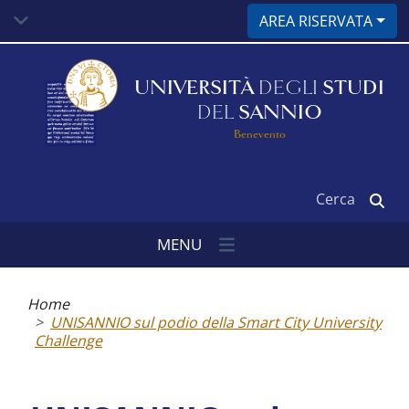
Salta
AREA RISERVATA
al
contenuto
principale
UNIVERSITÀ
DEGLI
STUDI
DEL
SANNIO
Benevento
Cerca
MENU
Briciole
di
Home
pane
UNISANNIO sul podio della Smart City University
Challenge