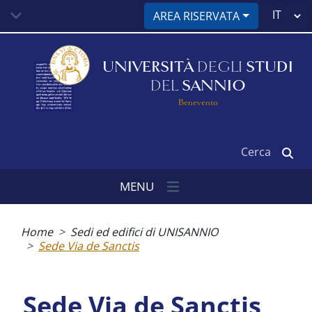
Salta
Select
AREA RISERVATA
al
your
contenuto
language
principale
UNIVERSITÀ
DEGLI
STUDI
DEL
SANNIO
Benevento
Cerca
MENU
Briciole
di
Home
Sedi ed edifici di UNISANNIO
pane
Sede Via de Sanctis
Sede Via de Sanctis