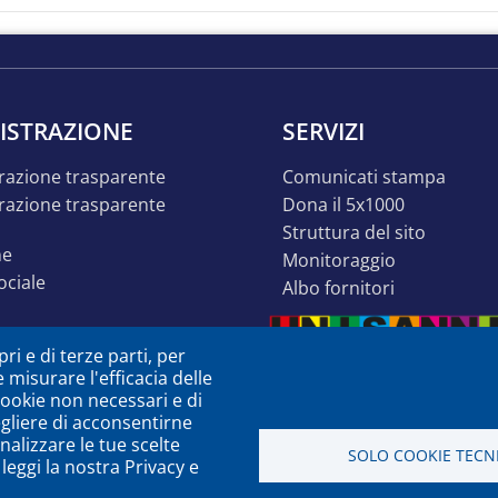
ISTRAZIONE
SERVIZI
razione trasparente
comunicati stampa
dona il 5x1000
struttura del sito
ne
monitoraggio
sociale
albo fornitori
o inclusivo
ri e di terze parti, per
ità
e misurare l'efficacia delle
à o dsa
 cookie non necessari e di
egliere di acconsentirne
zione
nalizzare le tue scelte
SOLO COOKIE TECNI
leggi la nostra Privacy e
a