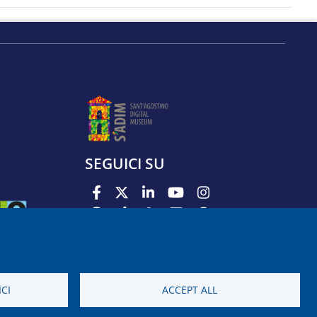
SEGUICI SU
PODCAST
APP
CI
ACCEPT ALL