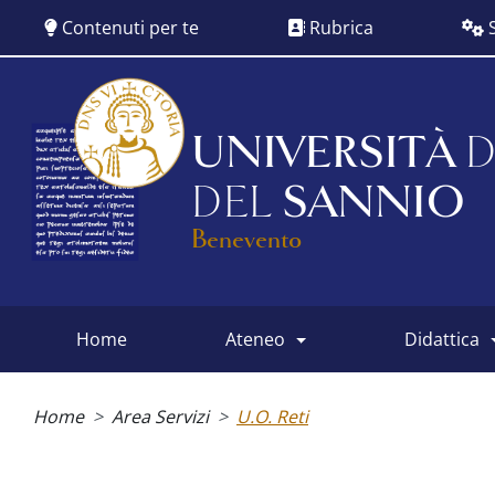
Salta
Contenuti per te
Rubrica
S
al
contenuto
principale
UNIVERSITÀ
D
DEL
SANNIO
Benevento
home
ateneo
didattica
Main
menu
Briciole
di
Home
Area Servizi
U.O. Reti
pane