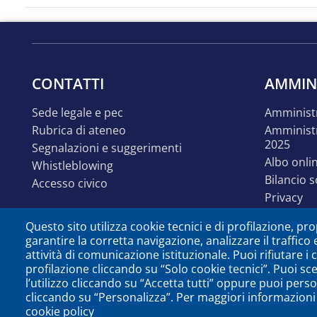
CONTATTI
AMMIN
sede legale e pec
amminist
rubrica di ateneo
amministrazione trasparente
2025
segnalazioni e suggerimenti
albo onli
whistleblowing
bilancio 
accesso civico
privacy
linguaggi
Questo sito utilizza cookie tecnici e di profilazione, prop
accessibil
garantire la corretta navigazione, analizzare il traffico 
disabilit
attività di comunicazione istituzionale. Puoi rifiutare i
identità e linee guida
profilazione cliccando su “Solo cookie tecnici”. Puoi sc
comunica
l’utilizzo cliccando su “Accetta tutti” oppure puoi perso
cliccando su “Personalizza”. Per maggiori informazioni 
open dat
cookie policy