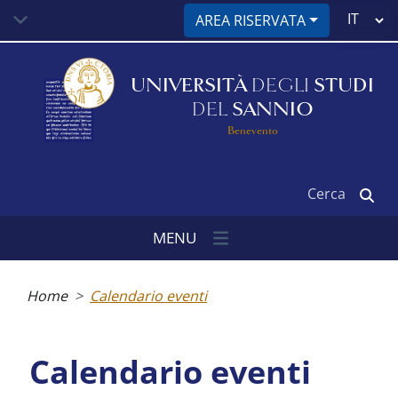
Salta
Select
AREA RISERVATA
al
your
contenuto
language
principale
UNIVERSITÀ
DEGLI
STUDI
DEL
SANNIO
Benevento
Cerca
MENU
Briciole
di
Home
Calendario eventi
pane
Calendario eventi