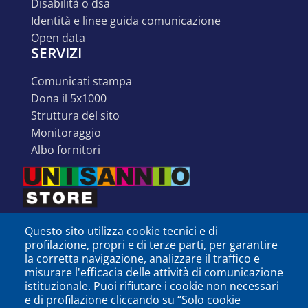
disabilità o dsa
identità e linee guida comunicazione
open data
SERVIZI
comunicati stampa
07:00 am
Scuola internazionale HIMASS 2026
dona il 5x1000
07:00 am
Campionati Nazionali di Tennis ANCIU 2026
struttura del sito
monitoraggio
albo fornitori
Questo sito utilizza cookie tecnici e di
profilazione, propri e di terze parti, per garantire
la corretta navigazione, analizzare il traffico e
misurare l'efficacia delle attività di comunicazione
istituzionale. Puoi rifiutare i cookie non necessari
e di profilazione cliccando su “Solo cookie