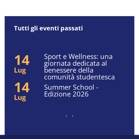
Tutti gli eventi passati
14
Sport e Wellness: una
giornata dedicata al
Lug
benessere della
comunità studentesca
14
Summer School -
Edizione 2026
Lug
Paginazione
Pagina
‹
Pagina
›
precedente
successiva