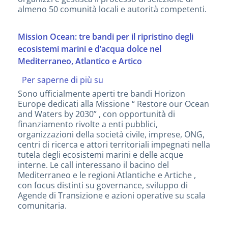
nella
almeno 50 comunità locali e autorità competenti.
tutela
di
mari
Mission Ocean: tre bandi per il ripristino degli
e
ecosistemi marini e d’acqua dolce nel
fiumi
Mediterraneo, Atlantico e Artico
Per saperne di più su
Mission
Ocean:
Sono ufficialmente aperti tre bandi Horizon
tre
Europe dedicati alla Missione “ Restore our Ocean
bandi
and Waters by 2030” , con opportunità di
per
finanziamento rivolte a enti pubblici,
il
organizzazioni della società civile, imprese, ONG,
ripristino
centri di ricerca e attori territoriali impegnati nella
degli
tutela degli ecosistemi marini e delle acque
ecosistemi
interne. Le call interessano il bacino del
marini
Mediterraneo e le regioni Atlantiche e Artiche ,
e
con focus distinti su governance, sviluppo di
d’acqua
Agende di Transizione e azioni operative su scala
dolce
comunitaria.
nel
Mediterraneo,