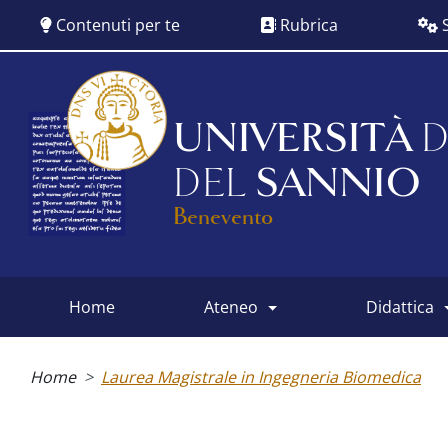
Salta
Contenuti per te
Rubrica
S
al
contenuto
principale
UNIVERSITÀ
D
DEL
SANNIO
Benevento
home
ateneo
didattica
Main
menu
Briciole
di
Home
Laurea Magistrale in Ingegneria Biomedica
pane