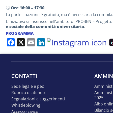
🕓
Ore 16:00 – 17:30
La partecipazione è gratuita, ma è necessaria la compila
L’iniziativa si inserisce nell’ambito di PROBEN – Progett
e sociale della comunità universitaria
.
PROGRAMMA
Facebook
X
Email
LinkedIn
CONTATTI
AMMIN
sede legale e pec
amminist
rubrica di ateneo
amministrazione trasparente
2025
segnalazioni e suggerimenti
albo onli
whistleblowing
bilancio 
accesso civico