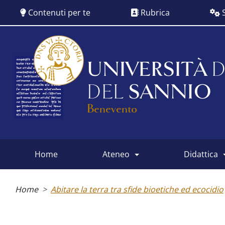
Salta
Contenuti per te
Rubrica
S
al
contenuto
principale
UNIVERSITÀ
D
DEL
SANNIO
Benevento
home
ateneo
didattica
Main
menu
Briciole
di
Home
Abitare la terra tra sfide bioetiche ed ecocidio
pane