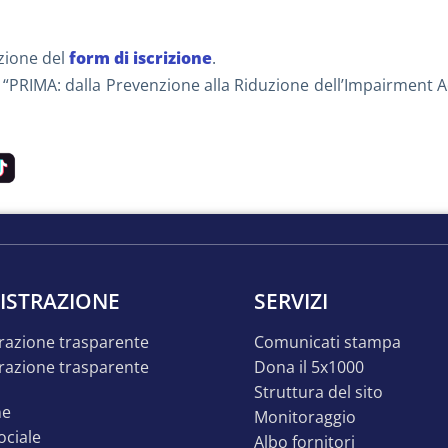
zione del
form di iscrizione
.
o “PRIMA: dalla Prevenzione alla Riduzione dell’Impairment A
ISTRAZIONE
SERVIZI
razione trasparente
comunicati stampa
dona il 5x1000
struttura del sito
ne
monitoraggio
sociale
albo fornitori