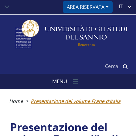
Salta
Select
AREA RISERVATA
al
your
contenuto
language
principale
UNIVERSITÀ
DEGLI
STUDI
DEL
SANNIO
Benevento
Cerca
MENU
Briciole
di
Home
Presentazione del volume Frane d’Italia
pane
Presentazione del