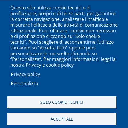
Questo sito utilizza cookie tecnici e di
profilazione, propri e di terze parti, per garantire
la corretta navigazione, analizzare il traffico e
misurare l'efficacia delle attività di comunicazione
istituzionale. Puoi rifiutare i cookie non necessari
e di profilazione cliccando su “Solo cookie
tecnici”. Puoi scegliere di acconsentirne l’utilizzo
cliccando su “Accetta tutti” oppure puoi
personalizzare le tue scelte cliccando su
SEGUICI SU
“Personalizza”. Per maggiori informazioni leggi la
nostra Privacy e cookie policy
Privacy policy
Personalizza
PODCAST
APP
SOLO COOKIE TECNICI
Università degli Studi del Sannio di Benevento - Piazza
ACCEPT ALL
Guerrazzi, 82100 Benevento, ITALY P.IVA: 01114010620