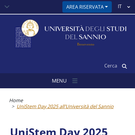
Salta
Select
AREA RISERVATA
al
your
contenuto
language
principale
UNIVERSITÀ
DEGLI
STUDI
DEL
SANNIO
Benevento
Cerca
MENU
Briciole
di
Home
pane
UniStem Day 2025 all’Università del Sannio
UniStem Day 2025