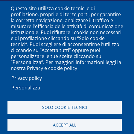
Questo sito utilizza cookie tecnici e di
profilazione, propri e di terze parti, per garantire
la corretta navigazione, analizzare il traffico e
misurare l'efficacia delle attività di comunicazione
istituzionale. Puoi rifiutare i cookie non necessari
e di profilazione cliccando su “Solo cookie
tecnici”. Puoi scegliere di acconsentirne l’utilizzo
cliccando su “Accetta tutti” oppure puoi
personalizzare le tue scelte cliccando su
SEGUICI SU
“Personalizza”. Per maggiori informazioni leggi la
nostra Privacy e cookie policy
Privacy policy
Personalizza
PODCAST
APP
SOLO COOKIE TECNICI
Università degli Studi del Sannio di Benevento - Piazza
ACCEPT ALL
Guerrazzi, 82100 Benevento, ITALY P.IVA: 01114010620