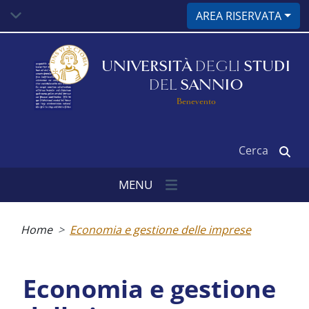
Salta
AREA RISERVATA
al
contenuto
principale
UNIVERSITÀ
DEGLI
STUDI
DEL
SANNIO
Benevento
Cerca
MENU
Briciole
di
Home
Economia e gestione delle imprese
pane
Economia e gestione