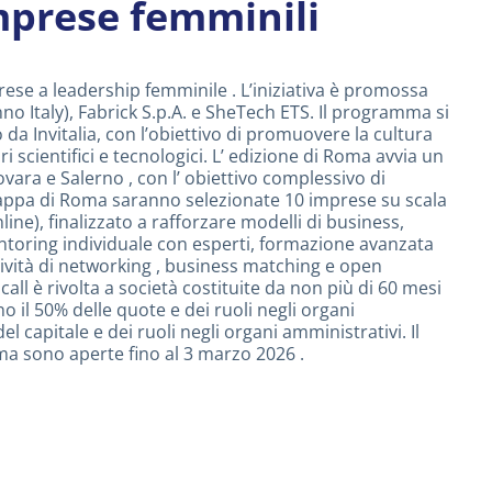
mprese femminili
rese a leadership femminile . L’iniziativa è promossa
nno Italy), Fabrick S.p.A. e SheTech ETS. Il programma si
a Invitalia, con l’obiettivo di promuovere la cultura
 scientifici e tecnologici. L’ edizione di Roma avvia un
ara e Salerno , con l’ obiettivo complessivo di
tappa di Roma saranno selezionate 10 imprese su scala
ine), finalizzato a rafforzare modelli di business,
toring individuale con esperti, formazione avanzata
ttività di networking , business matching e open
ll è rivolta a società costituite da non più di 60 mesi
 il 50% delle quote e dei ruoli negli organi
 capitale e dei ruoli negli organi amministrativi. Il
ma sono aperte fino al 3 marzo 2026 .