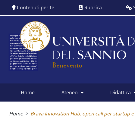
Salta
Contenuti per te
Rubrica
S
al
contenuto
principale
UNIVERSITÀ
D
DEL
SANNIO
Benevento
home
ateneo
didattica
Main
menu
Briciole
di
Home
Brava Innovation Hub: open call per startup e
pane