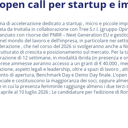
open call per startup e i
a di accelerazione dedicato a startup , micro e piccole imp
ata da Invitalia in collaborazione con Tree S.r.l. (gruppo Opi
nziato con risorse del PNRR – Next Generation EU e gestito d
el mondo del lavoro e dell’impresa, in particolare nei settori
erazione , che nel corso del 2026 si svolgeranno anche a Nov
tturato di crescita e posizionamento sul mercato. Per la 
zione di 12 settimane, in modalità ibrida (in presenza e onl
prese ammesse avranno accesso a un grant di € 40.000 , men
one, aspetti legali e leadership, oltre a spazi di lavoro , a
ento di apertura, Benchmark Day e Demo Day finale. L’open ca
ciale e costituiscono la maggioranza dei soci, oppure almeno
 in cui la presenza femminile raggiunge almeno i due terzi del
rile al 10 luglio 2026 ; Le candidature per l’edizione di Ro