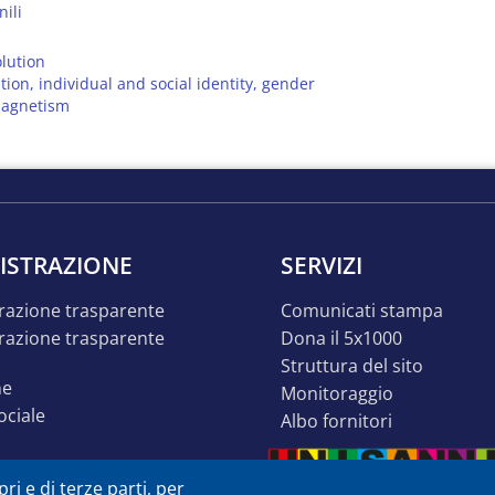
ili
olution
tion, individual and social identity, gender
magnetism
ISTRAZIONE
SERVIZI
razione trasparente
comunicati stampa
dona il 5x1000
struttura del sito
ne
monitoraggio
sociale
albo fornitori
o inclusivo
ri e di terze parti, per