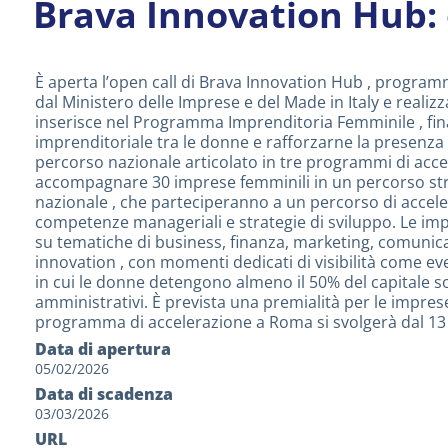
Brava Innovation Hub: 
È aperta l’open call di Brava Innovation Hub , programm
dal Ministero delle Imprese e del Made in Italy e realizz
inserisce nel Programma Imprenditoria Femminile , fina
imprenditoriale tra le donne e rafforzarne la presenza n
percorso nazionale articolato in tre programmi di accel
accompagnare 30 imprese femminili in un percorso stru
nazionale , che parteciperanno a un percorso di accelera
competenze manageriali e strategie di sviluppo. Le im
su tematiche di business, finanza, marketing, comunicazi
innovation , con momenti dedicati di visibilità come ev
in cui le donne detengono almeno il 50% del capitale so
amministrativi. È prevista una premialità per le imprese
programma di accelerazione a Roma si svolgerà dal 13 ap
Data di apertura
05/02/2026
Data di scadenza
03/03/2026
URL