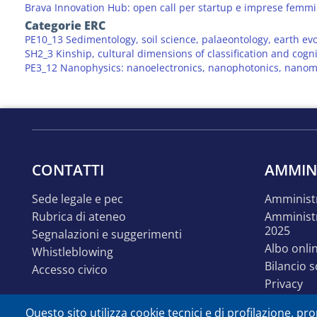
Brava Innovation Hub: open call per startup e imprese femmin
Categorie ERC
PE10_13 Sedimentology, soil science, palaeontology, earth ev
SH2_3 Kinship, cultural dimensions of classification and cogni
PE3_12 Nanophysics: nanoelectronics, nanophotonics, nano
CONTATTI
AMMIN
sede legale e pec
amminist
rubrica di ateneo
amministrazione trasparente
2025
segnalazioni e suggerimenti
albo onli
whistleblowing
bilancio 
accesso civico
privacy
linguaggi
Questo sito utilizza cookie tecnici e di profilazione, prop