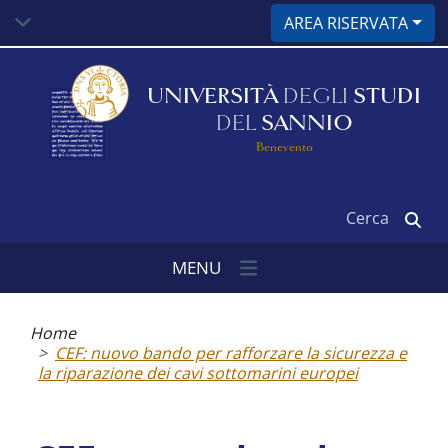
Salta
AREA RISERVATA
al
contenuto
principale
UNIVERSITÀ
DEGLI
STUDI
DEL
SANNIO
Benevento
Cerca
MENU
Briciole
di
Home
pane
CEF: nuovo bando per rafforzare la sicurezza e
la riparazione dei cavi sottomarini europei