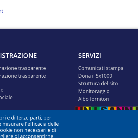
nt
ISTRAZIONE
SERVIZI
razione trasparente
comunicati stampa
dona il 5x1000
struttura del sito
ne
monitoraggio
sociale
albo fornitori
o inclusivo
ri e di terze parti, per
ità
e misurare l'efficacia delle
à o dsa
 cookie non necessari e di
egliere di acconsentirne