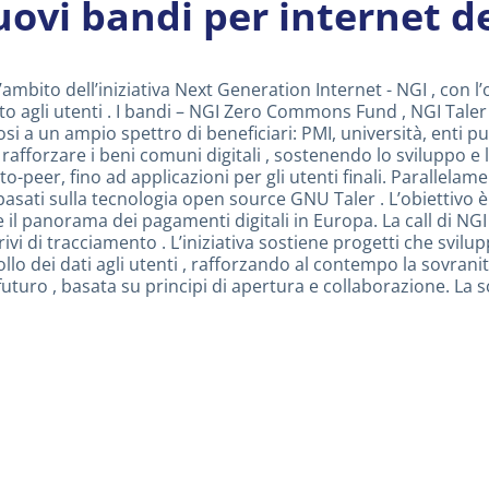
ovi bandi per internet d
ambito dell’iniziativa Next Generation Internet - NGI , con l
ato agli utenti . I bandi – NGI Zero Commons Fund , NGI Taler
si a un ampio spettro di beneficiari: PMI, università, enti pu
fforzare i beni comuni digitali , sostenendo lo sviluppo e la
o-peer, fino ad applicazioni per gli utenti finali. Parallelame
 basati sulla tecnologia open source GNU Taler . L’obiettivo 
 il panorama dei pagamenti digitali in Europa. La call di NGI 
ivi di tracciamento . L’iniziativa sostiene progetti che svilu
trollo dei dati agli utenti , rafforzando al contempo la sovran
 futuro , basata su principi di apertura e collaborazione. La