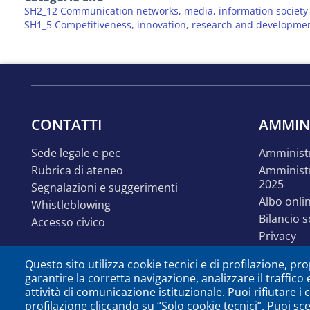
SH2_12 Communication networks, media, information society
SH1_5 Competitiveness, innovation, research and developme
CONTATTI
AMMIN
sede legale e pec
amminist
rubrica di ateneo
amministrazione trasparente
2025
segnalazioni e suggerimenti
albo onli
whistleblowing
bilancio 
accesso civico
privacy
linguaggi
Questo sito utilizza cookie tecnici e di profilazione, prop
accessibil
garantire la corretta navigazione, analizzare il traffico 
disabilit
attività di comunicazione istituzionale. Puoi rifiutare i
identità e linee guida
profilazione cliccando su “Solo cookie tecnici”. Puoi sc