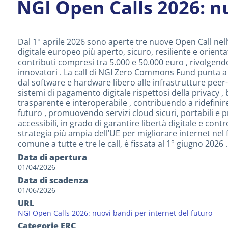
NGI Open Calls 2026: nu
Dal 1° aprile 2026 sono aperte tre nuove Open Call nell’
digitale europeo più aperto, sicuro, resiliente e orient
contributi compresi tra 5.000 e 50.000 euro , rivolgendo
innovatori . La call di NGI Zero Commons Fund punta a ra
dal software e hardware libero alle infrastrutture peer-t
sistemi di pagamento digitale rispettosi della privacy ,
trasparente e interoperabile , contribuendo a ridefinire
futuro , promuovendo servizi cloud sicuri, portabili e pr
accessibili, in grado di garantire libertà digitale e con
strategia più ampia dell’UE per migliorare internet nel
comune a tutte e tre le call, è fissata al 1° giugno 2026 .
Data di apertura
01/04/2026
Data di scadenza
01/06/2026
URL
NGI Open Calls 2026: nuovi bandi per internet del futuro
Categorie ERC