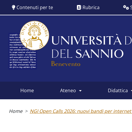
Salta
Contenuti per te
Rubrica
S
al
contenuto
principale
UNIVERSITÀ
D
DEL
SANNIO
Benevento
home
ateneo
didattica
Main
menu
Briciole
di
Home
NGI Open Calls 2026: nuovi bandi per internet
pane