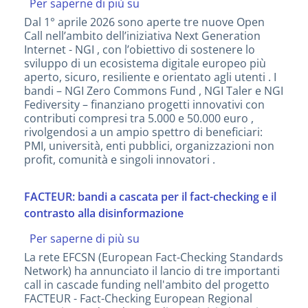
Per saperne di più su
NGI
Open
Dal 1° aprile 2026 sono aperte tre nuove Open
Calls
Call nell’ambito dell’iniziativa Next Generation
2026:
Internet - NGI , con l’obiettivo di sostenere lo
nuovi
sviluppo di un ecosistema digitale europeo più
bandi
aperto, sicuro, resiliente e orientato agli utenti . I
per
bandi – NGI Zero Commons Fund , NGI Taler e NGI
internet
Fediversity – finanziano progetti innovativi con
del
contributi compresi tra 5.000 e 50.000 euro ,
futuro
rivolgendosi a un ampio spettro di beneficiari:
PMI, università, enti pubblici, organizzazioni non
profit, comunità e singoli innovatori .
FACTEUR: bandi a cascata per il fact-checking e il
contrasto alla disinformazione
Per saperne di più su
FACTEUR:
bandi
La rete EFCSN (European Fact-Checking Standards
a
Network) ha annunciato il lancio di tre importanti
cascata
call in cascade funding nell'ambito del progetto
per
FACTEUR - Fact-Checking European Regional
il