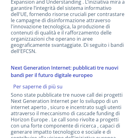
Expansion and Understanding . L’iniziativa mira a
fact-
garantire l’integrità del sistema informativo
checking
dell'UE, fornendo risorse cruciali per contrastare
e
le campagne di disinformazione attraverso
il
l'innovazione tecnologica, la produzione di
contrasto
contenuti di qualità e il rafforzamento delle
alla
organizzazioni che operano in aree
disinformazione
geograficamente svantaggiate. Di seguito i bandi
dell'EFCSN.
Next Generation Internet: pubblicati tre nuovi
bandi per il futuro digitale europeo
Per saperne di più su
Next
Generation
Sono state pubblicate tre nuove call dei progetti
Internet:
Next Generation Internet per lo sviluppo di un
pubblicati
internet aperto , sicuro e incentrato sugli utenti
tre
attraverso il meccanismo di cascade funding di
nuovi
Horizon Europe . Le call sono rivolte a progetti
bandi
con una forte componente di ricerca , capaci di
per
generare impatto tecnologico e sociale e di
il
contribuire alla visione dell'iniziativa europea