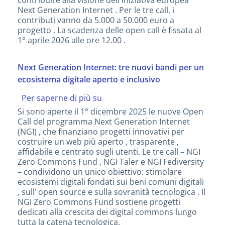
futuro
Next Generation Internet . Per le tre call, i
digitale
contributi vanno da 5.000 a 50.000 euro a
europeo
progetto . La scadenza delle open call è fissata al
1° aprile 2026 alle ore 12.00 .
Next Generation Internet: tre nuovi bandi per un
ecosistema digitale aperto e inclusivo
Per saperne di più su
Next
Generation
Si sono aperte il 1° dicembre 2025 le nuove Open
Internet:
Call del programma Next Generation Internet
tre
(NGI) , che finanziano progetti innovativi per
nuovi
costruire un web più aperto , trasparente ,
bandi
affidabile e centrato sugli utenti. Le tre call – NGI
per
Zero Commons Fund , NGI Taler e NGI Fediversity
un
– condividono un unico obiettivo: stimolare
ecosistema
ecosistemi digitali fondati sui beni comuni digitali
digitale
, sull’ open source e sulla sovranità tecnologica . Il
aperto
NGI Zero Commons Fund sostiene progetti
e
dedicati alla crescita dei digital commons lungo
inclusivo
tutta la catena tecnologica.