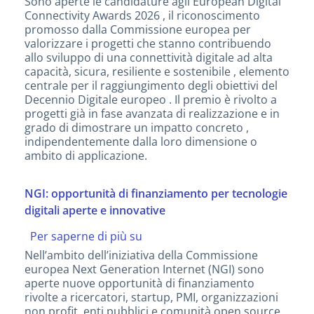
Sono aperte le candidature agli European Digital
Connectivity
Connectivity Awards 2026 , il riconoscimento
Awards
promosso dalla Commissione europea per
2026:
valorizzare i progetti che stanno contribuendo
aperte
allo sviluppo di una connettività digitale ad alta
le
capacità, sicura, resiliente e sostenibile , elemento
candidature
centrale per il raggiungimento degli obiettivi del
per
Decennio Digitale europeo . Il premio è rivolto a
i
progetti già in fase avanzata di realizzazione e in
migliori
grado di dimostrare un impatto concreto ,
progetti
indipendentemente dalla loro dimensione o
di
ambito di applicazione.
connettività
digitale
NGI: opportunità di finanziamento per tecnologie
digitali aperte e innovative
Per saperne di più su
NGI:
opportunità
Nell’ambito dell’iniziativa della Commissione
di
europea Next Generation Internet (NGI) sono
finanziamento
aperte nuove opportunità di finanziamento
per
rivolte a ricercatori, startup, PMI, organizzazioni
tecnologie
non profit, enti pubblici e comunità open source