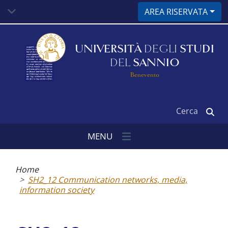
Salta
AREA RISERVATA
al
contenuto
principale
UNIVERSITÀ
DEGLI
STUDI
DEL
SANNIO
Benevento
Cerca
MENU
Briciole
di
Home
pane
SH2_12 Communication networks, media,
information society