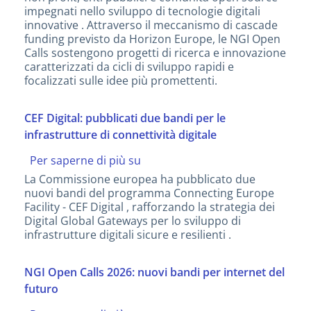
digitali
impegnati nello sviluppo di tecnologie digitali
aperte
innovative . Attraverso il meccanismo di cascade
e
funding previsto da Horizon Europe, le NGI Open
innovative
Calls sostengono progetti di ricerca e innovazione
caratterizzati da cicli di sviluppo rapidi e
focalizzati sulle idee più promettenti.
CEF Digital: pubblicati due bandi per le
infrastrutture di connettività digitale
Per saperne di più su
CEF
Digital:
La Commissione europea ha pubblicato due
pubblicati
nuovi bandi del programma Connecting Europe
due
Facility - CEF Digital , rafforzando la strategia dei
bandi
Digital Global Gateways per lo sviluppo di
per
infrastrutture digitali sicure e resilienti .
le
infrastrutture
di
NGI Open Calls 2026: nuovi bandi per internet del
connettività
futuro
digitale