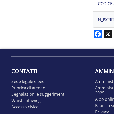
CODICE
N_ISCRIT
Fa
CONTATTI
AMMIN
sede legale e pec
amminist
rubrica di ateneo
amministrazione trasparente
2025
segnalazioni e suggerimenti
albo onli
whistleblowing
bilancio 
accesso civico
privacy