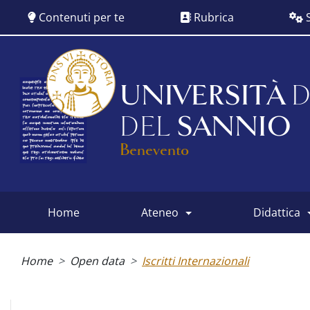
Salta
Contenuti per te
Rubrica
S
al
contenuto
principale
UNIVERSITÀ
D
DEL
SANNIO
Benevento
home
ateneo
didattica
Main
menu
Briciole
di
Home
Open data
Iscritti Internazionali
pane
Menu