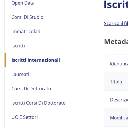
Iscri
Open Data
Open
data
Corsi Di Studio
Scarica il fi
Immatricolati
Metada
Iscritti
Iscritti Internazionali
Identific
Laureati
Titolo
Corsi Di Dottorato
Descriz
Iscritti Corsi Di Dottorato
UO E Settori
Modific