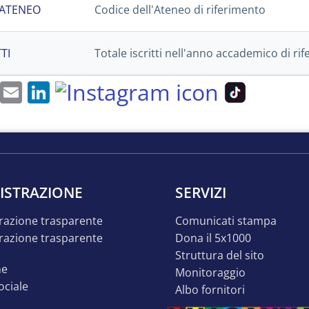
 ATENEO
Codice dell'Ateneo di riferimento
TI
Totale iscritti nell'anno accademico di ri
cebook
X
Email
LinkedIn
ISTRAZIONE
SERVIZI
razione trasparente
comunicati stampa
dona il 5x1000
struttura del sito
ne
monitoraggio
sociale
albo fornitori