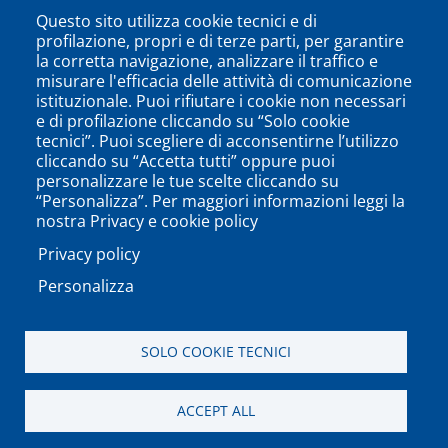
Questo sito utilizza cookie tecnici e di
profilazione, propri e di terze parti, per garantire
la corretta navigazione, analizzare il traffico e
misurare l'efficacia delle attività di comunicazione
istituzionale. Puoi rifiutare i cookie non necessari
e di profilazione cliccando su “Solo cookie
tecnici”. Puoi scegliere di acconsentirne l’utilizzo
cliccando su “Accetta tutti” oppure puoi
personalizzare le tue scelte cliccando su
SEGUICI SU
“Personalizza”. Per maggiori informazioni leggi la
nostra Privacy e cookie policy
Privacy policy
Personalizza
PODCAST
APP
SOLO COOKIE TECNICI
Università degli Studi del Sannio di Benevento - Piazza
ACCEPT ALL
Guerrazzi, 82100 Benevento, ITALY P.IVA: 01114010620