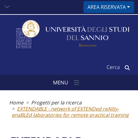
Salta
AREA RISERVATA
al
contenuto
principale
UNIVERSITÀ
DEGLI
STUDI
DEL
SANNIO
Benevento
Cerca
MENU
Briciole
di
Home
Progetti per la ricerca
pane
EXTENDABLE - network of EXTENDed reAlity-
enaBLEd laboratories for remote practical training