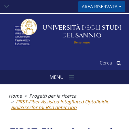
Salta
AREA RISERVATA
al
contenuto
principale
UNIVERSITÀ
DEGLI
STUDI
DEL
SANNIO
Benevento
Cerca
MENU
Briciole
di
Home
Progetti per la ricerca
pane
FIRST-Fiber Assisted IntegRated Optofluidic
BiolaSserfor mi-Rna detecTion