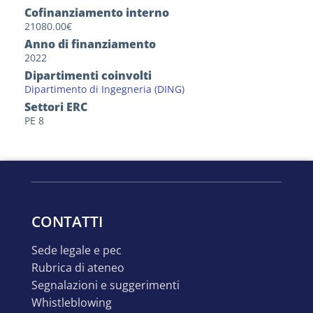
Cofinanziamento interno
21080.00€
Anno di finanziamento
2022
Dipartimenti coinvolti
Dipartimento di Ingegneria (DING)
Settori ERC
PE 8
CONTATTI
sede legale e pec
rubrica di ateneo
segnalazioni e suggerimenti
whistleblowing