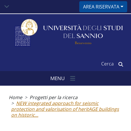
Salta
AREA RISERVATA
al
contenuto
principale
UNIVERSITÀ
DEGLI
STUDI
DEL
SANNIO
Benevento
Cerca
MENU
Briciole
di
Home
Progetti per la ricerca
pane
NEW integrated approach for seismic
protection and valorisation of heritAGE buildings
on historic...