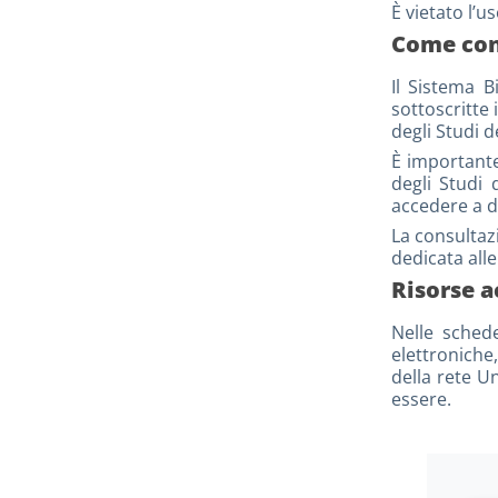
È vietato l’
Come cons
Il Sistema B
sottoscritte 
degli Studi 
È importante
degli Studi 
accedere a di
La consultaz
dedicata alle
Risorse a
Nelle schede
elettroniche,
della rete Un
essere.