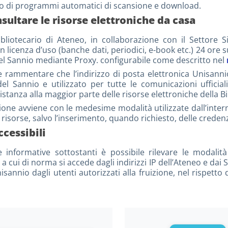
uso di programmi automatici di scansione e download.
ultare le risorse elettroniche da casa
ibliotecario di Ateneo, in collaborazione con il Settore Si
in licenza d’uso (banche dati, periodici, e-book etc.) 24 ore 
del Sannio mediante Proxy. configurabile come descritto nel
 rammentare che l’indirizzo di posta elettronica Unisannio
del Sannio e utilizzato per tutte le comunicazioni ufficial
stanza alla maggior parte delle risorse elettroniche della Bi
ione avviene con le medesime modalità utilizzate dall’interno
 risorse, salvo l’inserimento, quando richiesto, delle credenz
ccessibili
 informative sottostanti è possibile rilevare le modali
 a cui di norma si accede dagli indirizzi IP dell’Ateneo e da
isannio dagli utenti autorizzati alla fruizione, nel rispetto 