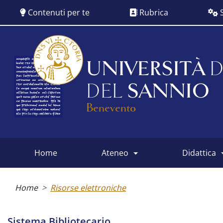
Salta
Contenuti per te
Rubrica
S
al
contenuto
principale
UNIVERSITÀ
D
DEL
SANNIO
Benevento
home
ateneo
didattica
Main
menu
Briciole
di
Home
Risorse elettroniche
pane
Sistema Bibliotecario