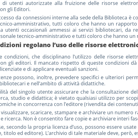
 di utenti autorizzate alla fruizione delle risorse elettro
on gli Editori.
cesso da connessioni interne alla sede della Biblioteca è cons
cnico-amministrativo, tutti coloro che hanno un rapporto fo
a utenti occasionali ammessi ai servizi bibliotecari, da rem
rsonale tecnico-amministrativo e tutti coloro che hanno un r
dizioni regolano l’uso delle risorse elettroni
e condizioni, che disciplinano l’utilizzo delle risorse elett
con gli editori. Il mancato rispetto di queste condizioni dà 
licenziate e di applicare eventuali sanzioni.
icenze possono, inoltre, prevedere specifici e ulteriori perm
ibliotecari e nell’ambito di attività didattiche.
lità del singolo utente assicurare che la consultazione del
erca, studio e didattica; è vietato qualsiasi utilizzo per sc
omiche in concorrenza con l’editore (rivendita dei contenuti 
 visualizzare, scaricare, stampare e archiviare un numero ra
 e ricerca. Non è consentito fare copie e archiviare interi fasc
se, secondo la propria licenza d’uso, possono essere usate
, titolo ed editore). L’archivio di tale materiale deve, però,