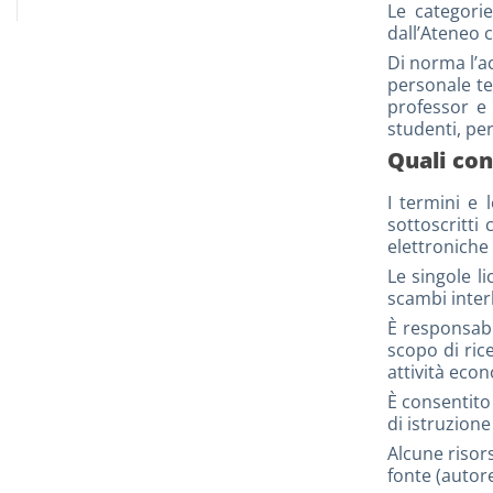
Le categorie
dall’Ateneo c
Di norma l’ac
personale te
professor e 
studenti, pe
Quali con
I termini e l
sottoscritti 
elettroniche 
Le singole l
scambi interb
È responsabi
scopo di ric
attività econ
È consentito
di istruzione
Alcune risor
fonte (autore