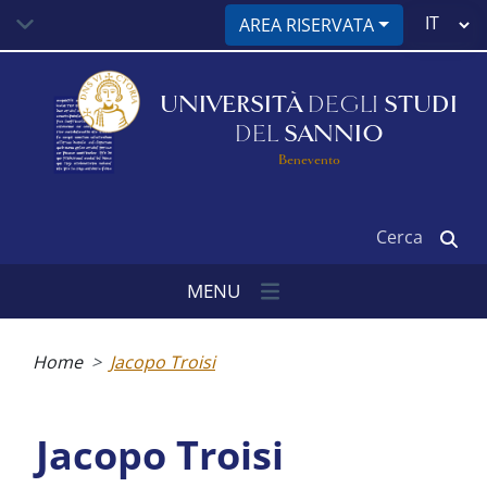
Salta
Select
AREA RISERVATA
al
your
contenuto
language
principale
UNIVERSITÀ
DEGLI
STUDI
DEL
SANNIO
Benevento
Cerca
MENU
Briciole
di
Home
Jacopo Troisi
pane
Jacopo Troisi