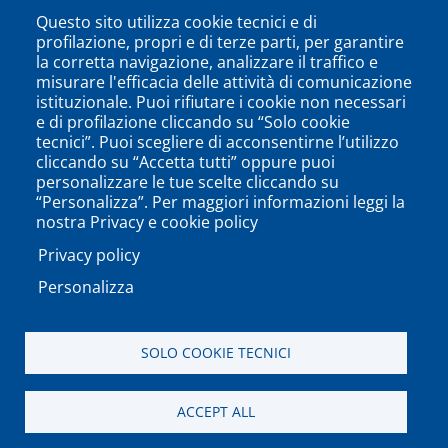
Questo sito utilizza cookie tecnici e di
profilazione, propri e di terze parti, per garantire
la corretta navigazione, analizzare il traffico e
misurare l'efficacia delle attività di comunicazione
istituzionale. Puoi rifiutare i cookie non necessari
e di profilazione cliccando su “Solo cookie
tecnici”. Puoi scegliere di acconsentirne l’utilizzo
cliccando su “Accetta tutti” oppure puoi
personalizzare le tue scelte cliccando su
SEGUICI SU
“Personalizza”. Per maggiori informazioni leggi la
nostra Privacy e cookie policy
Privacy policy
Personalizza
PODCAST
APP
SOLO COOKIE TECNICI
Università degli Studi del Sannio di Benevento - Piazza
ACCEPT ALL
Guerrazzi, 82100 Benevento, ITALY P.IVA: 01114010620