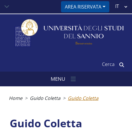
Salta
Select
AREA RISERVATA
al
your
contenuto
language
principale
UNIVERSITÀ
DEGLI
STUDI
DEL
SANNIO
Benevento
Cerca
MENU
Briciole
di
Home
Guido Coletta
Guido Coletta
pane
Guido Coletta