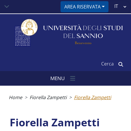
Salta
Select
AREA RISERVATA
al
your
contenuto
language
principale
UNIVERSITÀ
DEGLI
STUDI
DEL
SANNIO
Benevento
Cerca
MENU
Briciole
di
Home
Fiorella Zampetti
Fiorella Zampetti
pane
Fiorella Zampetti