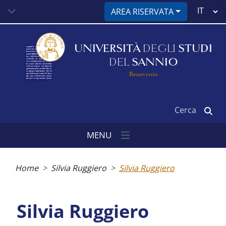
Salta
Select
AREA RISERVATA
al
your
contenuto
language
principale
UNIVERSITÀ
DEGLI
STUDI
DEL
SANNIO
Benevento
Cerca
MENU
Briciole
di
Home
Silvia Ruggiero
Silvia Ruggiero
pane
Silvia Ruggiero