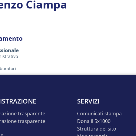
enzo Ciampa
ramento
ssionale
istrativo
boratori
ISTRAZIONE
SERVIZI
razione trasparente
comunicati stampa
dona il 5x1000
struttura del sito
ne