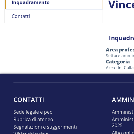
Vinc
Inquadramento
Contatti
Inquad
Area profe
Settore ammin
Categoria
Area dei Colla
CONTATTI
AMMIN
sede legale e pec
amminist
rubrica di ateneo
amministrazione trasparente
2025
segnalazioni e suggerimenti
albo onli