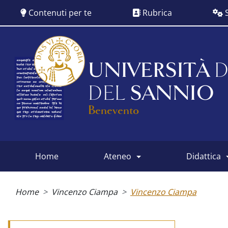
Salta
Contenuti per te
Rubrica
S
al
contenuto
principale
UNIVERSITÀ
D
DEL
SANNIO
Benevento
home
ateneo
didattica
Main
menu
Briciole
di
Home
Vincenzo Ciampa
Vincenzo Ciampa
pane