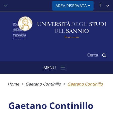
Salta
Select
AREA RISERVATA
al
your
contenuto
language
principale
UNIVERSITÀ
DEGLI
STUDI
DEL
SANNIO
Benevento
Cerca
MENU
Briciole
di
Home
Gaetano Continillo
Gaetano Continillo
pane
Gaetano Continillo