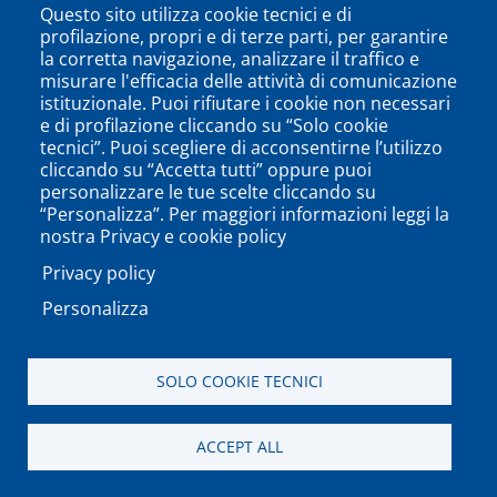
degli
Questo sito utilizza cookie tecnici e di
Studi
profilazione, propri e di terze parti, per garantire
del
la corretta navigazione, analizzare il traffico e
misurare l'efficacia delle attività di comunicazione
Sannio
istituzionale. Puoi rifiutare i cookie non necessari
e di profilazione cliccando su “Solo cookie
tecnici”. Puoi scegliere di acconsentirne l’utilizzo
11/2010-
cliccando su “Accetta tutti” oppure puoi
personalizzare le tue scelte cliccando su
10/2014
“Personalizza”. Per maggiori informazioni leggi la
nostra Privacy e cookie policy
Privacy policy
Introductory
statistics,
Personalizza
Faculty
of
Science,
SOLO COOKIE TECNICI
School
of
ACCEPT ALL
Biotechnology
-