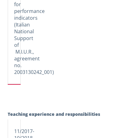
for
performance
indicators
(Italian
National
Support
of
M.I.U.R.,
agreement
no.
2003130242_001)
Teaching experience and responsibilities
11/2017-
10/2018