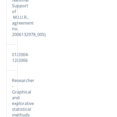
Support
of
M.I.U.R.,
agreement
no.
2006132978_005)
01/2004-
12/2006
Researcher
-
Graphical
and
explorative
statistical
methods