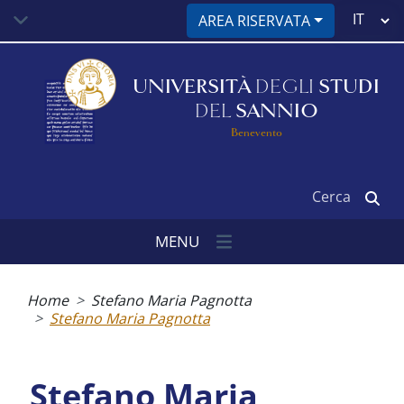
Salta
Select
AREA RISERVATA
al
your
contenuto
language
principale
UNIVERSITÀ
DEGLI
STUDI
DEL
SANNIO
Benevento
Cerca
MENU
Briciole
di
Home
Stefano Maria Pagnotta
pane
Stefano Maria Pagnotta
Stefano Maria