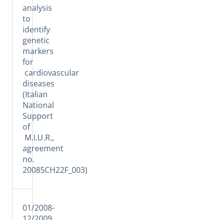
analysis
to
identify
genetic
markers
for
cardiovascular
diseases
(Italian
National
Support
of
M.I.U.R.,
agreement
no.
20085CH22F_003)
01/2008-
12/2009