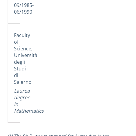
09/1985-
06/1990
Faculty
of
Science,
Università
degli
Studi
di
Salerno
Laurea
degree
in
Mathematics
(*) The Ph.D.
was
suspended for 1 year due to the