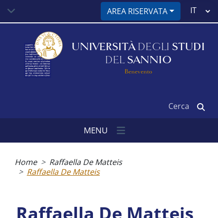
Salta
Select
AREA RISERVATA
al
your
contenuto
language
principale
UNIVERSITÀ
DEGLI
STUDI
DEL
SANNIO
Benevento
Cerca
MENU
Briciole
di
Home
Raffaella De Matteis
pane
Raffaella De Matteis
Raffaella De Matteis