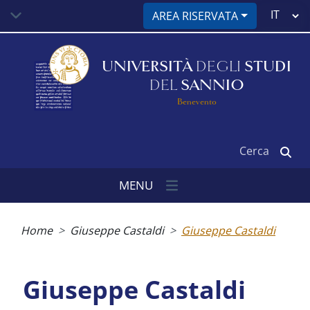
Salta
Select
AREA RISERVATA
al
your
contenuto
language
principale
UNIVERSITÀ
DEGLI
STUDI
DEL
SANNIO
Benevento
Cerca
MENU
Briciole
di
Home
Giuseppe Castaldi
Giuseppe Castaldi
pane
Giuseppe Castaldi