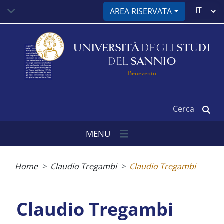
Salta
Select
AREA RISERVATA
al
your
contenuto
language
principale
UNIVERSITÀ
DEGLI
STUDI
DEL
SANNIO
Benevento
Cerca
MENU
Briciole
di
Home
Claudio Tregambi
Claudio Tregambi
pane
Claudio Tregambi