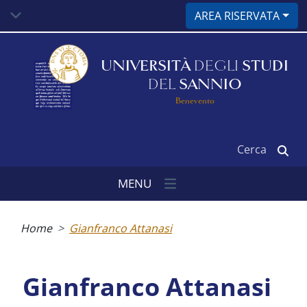
Salta
AREA RISERVATA
al
contenuto
principale
UNIVERSITÀ
DEGLI
STUDI
DEL
SANNIO
Benevento
Cerca
MENU
Briciole
di
Home
Gianfranco Attanasi
pane
Gianfranco Attanasi