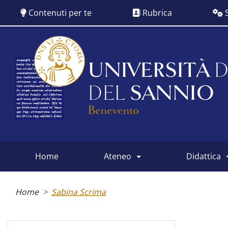
Salta
Contenuti per te
Rubrica
S
al
contenuto
principale
UNIVERSITÀ
D
DEL
SANNIO
Benevento
home
ateneo
didattica
Main
menu
Briciole
di
Home
Sabina Scrima
pane