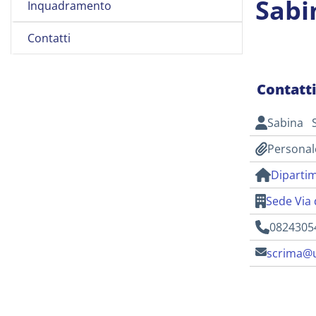
Sabi
Inquadramento
Contatti
Contatt
Sabina 
Personal
Dipartim
Sede Via 
0824305
scrima@u