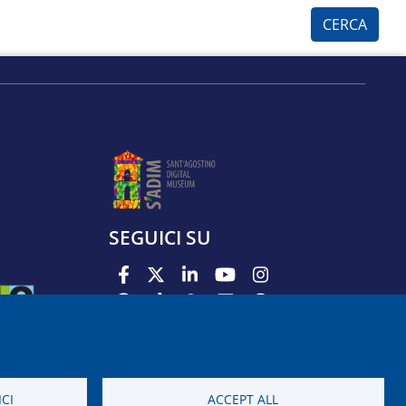
SEGUICI SU
PODCAST
APP
CI
ACCEPT ALL