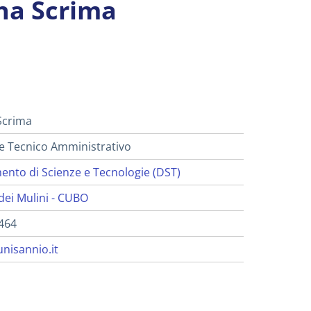
na Scrima
i
Scrima
e Tecnico Amministrativo
ento di Scienze e Tecnologie (DST)
dei Mulini - CUBO
464
nisannio.it