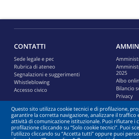
CONTATTI
AMMIN
sede legale e pec
amminist
rubrica di ateneo
amministrazione trasparente
2025
segnalazioni e suggerimenti
albo onli
whistleblowing
bilancio 
accesso civico
privacy
linguaggi
Questo sito utilizza cookie tecnici e di profilazione, prop
accessibil
garantire la corretta navigazione, analizzare il traffico 
disabilit
attività di comunicazione istituzionale. Puoi rifiutare i
identità e linee guida
profilazione cliccando su “Solo cookie tecnici”. Puoi sc
comunica
l’utilizzo cliccando su “Accetta tutti” oppure puoi perso