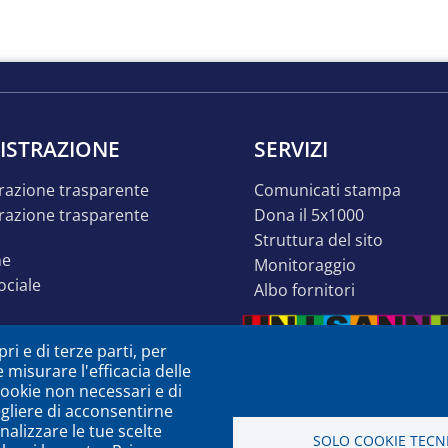
ISTRAZIONE
SERVIZI
razione trasparente
comunicati stampa
dona il 5x1000
struttura del sito
ne
monitoraggio
sociale
albo fornitori
o inclusivo
ri e di terze parti, per
ità
e misurare l'efficacia delle
à o dsa
 cookie non necessari e di
egliere di acconsentirne
zione
nalizzare le tue scelte
SOLO COOKIE TECNI