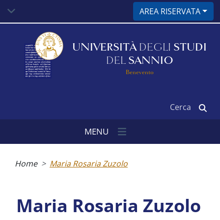
Salta
AREA RISERVATA
al
contenuto
principale
UNIVERSITÀ
DEGLI
STUDI
DEL
SANNIO
Benevento
Cerca
MENU
Briciole
di
Home
Maria Rosaria Zuzolo
pane
Maria Rosaria Zuzolo