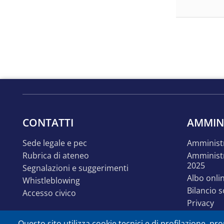
Paginazion
CONTATTI
AMMIN
sede legale e pec
amminist
rubrica di ateneo
amministrazione trasparente
2025
segnalazioni e suggerimenti
albo onli
whistleblowing
bilancio 
accesso civico
privacy
linguaggi
Questo sito utilizza cookie tecnici e di profilazione, prop