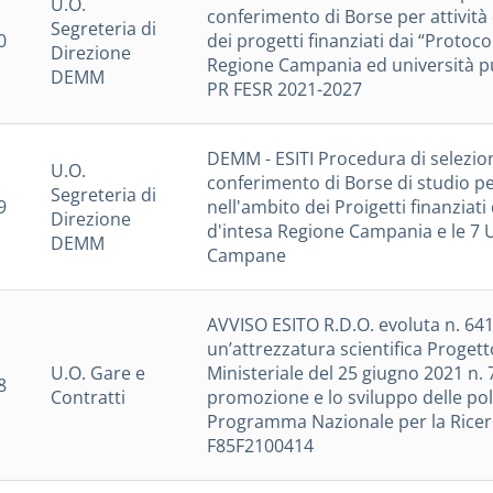
U.O.
conferimento di Borse per attività 
Segreteria di
0
dei progetti finanziati dai “Protocoll
Direzione
Regione Campania ed università 
DEMM
PR FESR 2021-2027
DEMM - ESITI Procedura di selezion
U.O.
conferimento di Borse di studio per
Segreteria di
9
nell'ambito dei Proigetti finanziati 
Direzione
d'intesa Regione Campania e le 7 
DEMM
Campane
AVVISO ESITO R.D.O. evoluta n. 641
un’attrezzatura scientifica Proget
U.O. Gare e
Ministeriale del 25 giugno 2021 n.
8
Contratti
promozione e lo sviluppo delle pol
Programma Nazionale per la Ricer
F85F2100414