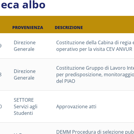
eca albo
PROVENIENZA
DESCRIZIONE
Direzione
Costituzione della Cabina di regia e
9
Generale
operativo per la visita CEV ANVUR
Costituzione Gruppo di Lavoro In
Direzione
8
per predisposizione, monitoraggi
Generale
del PIAO
SETTORE
0
Servizi agli
Approvazione atti
Studenti
DEMM Procedura di selezione pubbl