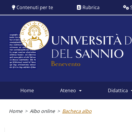
Salta
Contenuti per te
Rubrica
S
al
contenuto
principale
UNIVERSITÀ
D
DEL
SANNIO
Benevento
home
ateneo
didattica
Main
menu
Briciole
di
Home
Albo online
Bacheca albo
pane
Albo