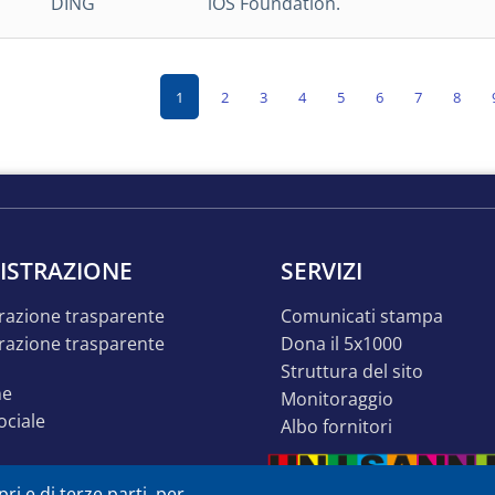
DING
iOS Foundation.
Pagina
Page
Page
Page
Page
Page
Page
Page
1
2
3
4
5
6
7
8
e
attuale
ISTRAZIONE
SERVIZI
razione trasparente
comunicati stampa
dona il 5x1000
struttura del sito
ne
monitoraggio
sociale
albo fornitori
o inclusivo
ri e di terze parti, per