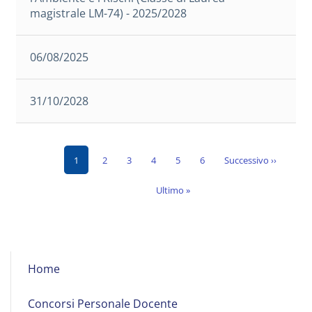
magistrale LM-74) - 2025/2028
06/08/2025
31/10/2028
Pagina
Page
Page
Page
Page
Page
Pagina
1
2
3
4
5
6
Successivo ››
Paginazione
attuale
successiva
Ultima
Ultimo »
pagina
Albo
Home
on
Line
Concorsi Personale Docente