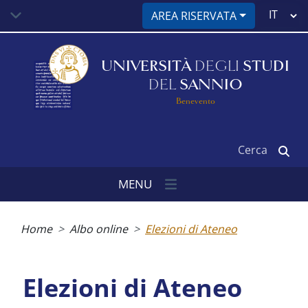
Salta
Select
AREA RISERVATA
al
your
contenuto
language
principale
UNIVERSITÀ
DEGLI
STUDI
DEL
SANNIO
Benevento
Cerca
MENU
Briciole
di
Home
Albo online
Elezioni di Ateneo
pane
Elezioni di Ateneo