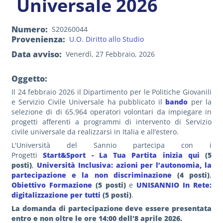
Universale 2026
Numero
S20260044
Provenienza
U.O. Diritto allo Studio
Data avviso
Venerdì, 27 Febbraio, 2026
Oggetto:
Il 24 febbraio 2026 il Dipartimento per le Politiche Giovanili
e Servizio Civile Universale ha pubblicato il
bando
per la
selezione di di 65.964 operatori volontari da impiegare in
progetti afferenti a programmi di intervento di Servizio
civile universale da realizzarsi in Italia e all’estero.
L'Università del Sannio partecipa con i
Progetti
Start&Sport - La Tua Partita inizia qui
(5
posti)
,
Università Inclusiva: azioni per l’autonomia, la
partecipazione e la non discriminazione
(4 posti)
,
Obiettivo Formazione
(5 posti)
e
UNISANNIO In Rete:
digitalizzazione per tutti
(5 posti)
.
La domanda di partecipazione deve essere presentata
entro e non oltre le ore 14:00 dell'8 aprile 2026.