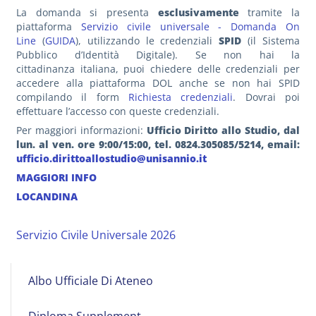
La domanda si presenta
esclusivamente
tramite la
piattaforma
Servizio civile universale - Domanda On
Line
(
GUIDA
), utilizzando le credenziali
SPID
(il Sistema
Pubblico d’Identità Digitale). Se non hai la
cittadinanza italiana, puoi chiedere delle credenziali per
accedere alla piattaforma DOL anche se non hai SPID
compilando il form
Richiesta credenziali
. Dovrai poi
effettuare l’accesso con queste credenziali.
Per maggiori informazioni:
Ufficio Diritto allo Studio, dal
lun. al ven. ore 9:00/15:00, tel. 0824.305085/5214, email:
ufficio.dirittoallostudio@unisannio.it
MAGGIORI INFO
LOCANDINA
Servizio Civile Universale 2026
Albo
Albo Ufficiale Di Ateneo
on
Line
Diploma Supplement