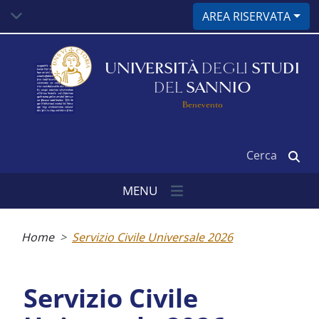
Salta
AREA RISERVATA
al
contenuto
principale
UNIVERSITÀ
DEGLI
STUDI
DEL
SANNIO
Benevento
Cerca
MENU
Briciole
di
Home
Servizio Civile Universale 2026
pane
Servizio Civile