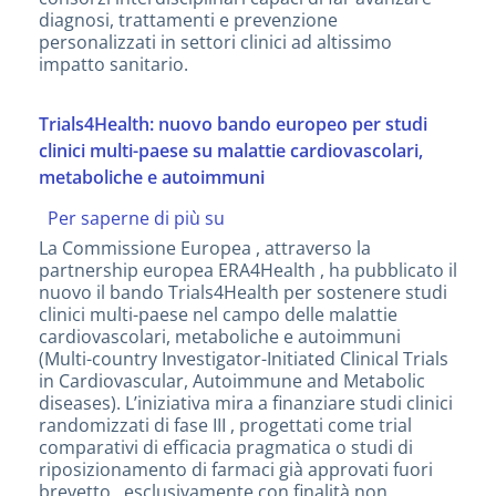
diagnosi, trattamenti e prevenzione
personalizzati in settori clinici ad altissimo
impatto sanitario.
Trials4Health: nuovo bando europeo per studi
clinici multi-paese su malattie cardiovascolari,
metaboliche e autoimmuni
Per saperne di più su
Trials4Health:
nuovo
La Commissione Europea , attraverso la
bando
partnership europea ERA4Health , ha pubblicato il
europeo
nuovo il bando Trials4Health per sostenere studi
per
clinici multi-paese nel campo delle malattie
studi
cardiovascolari, metaboliche e autoimmuni
clinici
(Multi-country Investigator-Initiated Clinical Trials
multi-
in Cardiovascular, Autoimmune and Metabolic
paese
diseases). L’iniziativa mira a finanziare studi clinici
su
randomizzati di fase III , progettati come trial
malattie
comparativi di efficacia pragmatica o studi di
cardiovascolari,
riposizionamento di farmaci già approvati fuori
metaboliche
brevetto , esclusivamente con finalità non