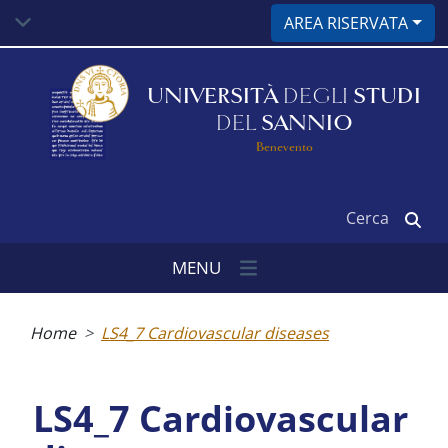
Salta
AREA RISERVATA
al
contenuto
principale
UNIVERSITÀ
DEGLI
STUDI
DEL
SANNIO
Benevento
Cerca
MENU
Briciole
di
Home
LS4_7 Cardiovascular diseases
pane
LS4_7 Cardiovascular