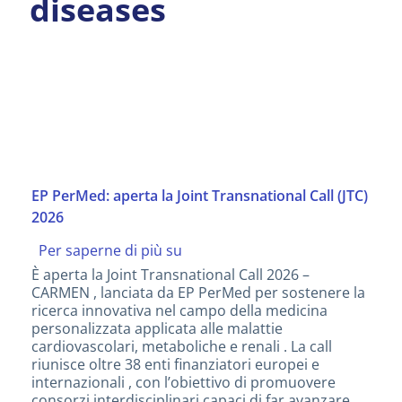
diseases
EP PerMed: aperta la Joint Transnational Call (JTC)
2026
Per saperne di più su
EP
PerMed:
È aperta la Joint Transnational Call 2026 –
aperta
CARMEN , lanciata da EP PerMed per sostenere la
la
ricerca innovativa nel campo della medicina
Joint
personalizzata applicata alle malattie
Transnational
cardiovascolari, metaboliche e renali . La call
Call
riunisce oltre 38 enti finanziatori europei e
(JTC)
internazionali , con l’obiettivo di promuovere
2026
consorzi interdisciplinari capaci di far avanzare