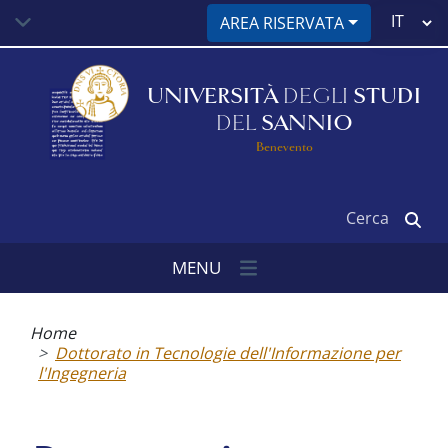
Salta
Select
AREA RISERVATA
al
your
contenuto
language
principale
UNIVERSITÀ
DEGLI
STUDI
DEL
SANNIO
Benevento
Cerca
MENU
Briciole
di
Home
pane
Dottorato in Tecnologie dell'Informazione per
l'Ingegneria