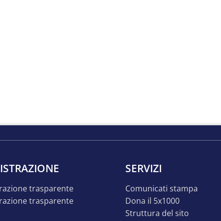
ISTRAZIONE
SERVIZI
razione trasparente
comunicati stampa
dona il 5x1000
struttura del sito