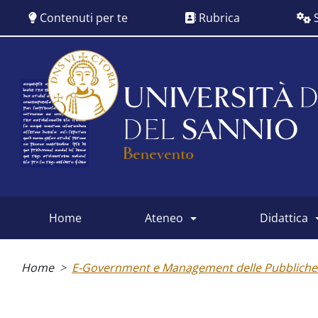
Salta
Contenuti per te
Rubrica
S
al
contenuto
principale
UNIVERSITÀ
D
DEL
SANNIO
Benevento
home
ateneo
didattica
Main
menu
Briciole
di
Home
E-Government e Management delle Pubbliche
pane