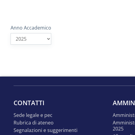
Anno Accademico
CONTATTI
AMMIN
sede legale e pec
amminist
rubrica di ateneo
amministrazione trasparente
2025
segnalazioni e suggerimenti