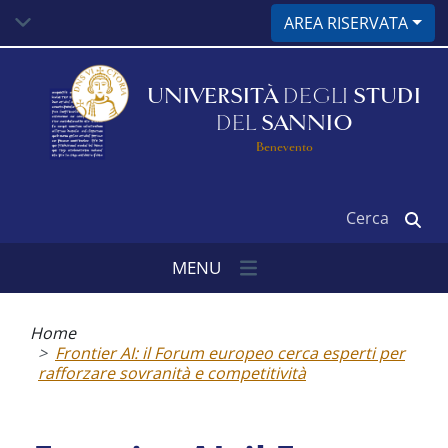
Salta
AREA RISERVATA
al
contenuto
principale
UNIVERSITÀ
DEGLI
STUDI
DEL
SANNIO
Benevento
Cerca
MENU
Briciole
di
Home
pane
Frontier AI: il Forum europeo cerca esperti per
rafforzare sovranità e competitività