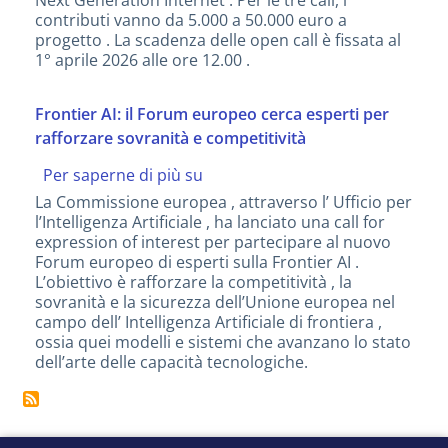
digitale
contributi vanno da 5.000 a 50.000 euro a
europeo
progetto . La scadenza delle open call è fissata al
1° aprile 2026 alle ore 12.00 .
Frontier AI: il Forum europeo cerca esperti per
rafforzare sovranità e competitività
Per saperne di più su
Frontier
AI:
La Commissione europea , attraverso l’ Ufficio per
il
l’Intelligenza Artificiale , ha lanciato una call for
Forum
expression of interest per partecipare al nuovo
europeo
Forum europeo di esperti sulla Frontier AI .
cerca
L’obiettivo è rafforzare la competitività , la
esperti
sovranità e la sicurezza dell’Unione europea nel
per
campo dell’ Intelligenza Artificiale di frontiera ,
rafforzare
ossia quei modelli e sistemi che avanzano lo stato
sovranità
dell’arte delle capacità tecnologiche.
e
competitività