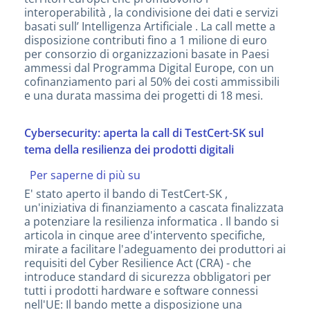
Local
interoperabilità , la condivisione dei dati e servizi
Digital
basati sull’ Intelligenza Artificiale . La call mette a
Twins
disposizione contributi fino a 1 milione di euro
per
per consorzio di organizzazioni basate in Paesi
comunità
ammessi dal Programma Digital Europe, con un
intelligenti
cofinanziamento pari al 50% dei costi ammissibili
e
e una durata massima dei progetti di 18 mesi.
sostenibili
Cybersecurity: aperta la call di TestCert-SK sul
tema della resilienza dei prodotti digitali
Per saperne di più su
Cybersecurity:
aperta
E' stato aperto il bando di TestCert-SK ,
la
un'iniziativa di finanziamento a cascata finalizzata
call
a potenziare la resilienza informatica . Il bando si
di
articola in cinque aree d'intervento specifiche,
TestCert-
mirate a facilitare l'adeguamento dei produttori ai
SK
requisiti del Cyber Resilience Act (CRA) - che
sul
introduce standard di sicurezza obbligatori per
tema
tutti i prodotti hardware e software connessi
della
nell'UE: Il bando mette a disposizione una