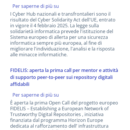
Per saperne di più su
Cybersicurezza: ECCC
apre
I Cyber Hub nazionali e transfrontalieri sono il
nuove
risultato del Cyber Solidarity Act dell'UE, entrato
call
in vigore il 4 febbraio 2025. La legge sulla
per
solidarietà informatica prevede l'istituzione del
rafforzare
Sistema europeo di allerta per una sicurezza
i Cyber
informatica sempre più europea, al fine di
Hub
migliorare l'individuazione, l'analisi e la risposta
nazionali
alle minacce informatiche.
e
transfrontalieri
FIDELIS: aperta la prima call per mentor e attività
di supporto peer-to-peer sui repository digitali
affidabili
Per saperne di più su
FIDELIS:
aperta
È aperta la prima Open Call del progetto europeo
la
FIDELIS – Establishing a European Network of
prima
Trustworthy Digital Repositories , iniziativa
call
finanziata dal programma Horizon Europe
per
dedicata al rafforzamento dell’ infrastruttura
mentor