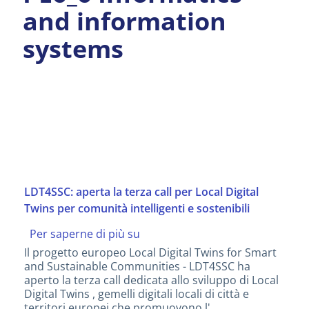
and information
systems
LDT4SSC: aperta la terza call per Local Digital
Twins per comunità intelligenti e sostenibili
Per saperne di più su
LDT4SSC:
aperta
Il progetto europeo Local Digital Twins for Smart
la
and Sustainable Communities - LDT4SSC ha
terza
aperto la terza call dedicata allo sviluppo di Local
call
Digital Twins , gemelli digitali locali di città e
per
territori europei che promuovono l'