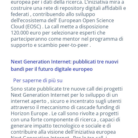
europea per i dati della ricerca. L’iniziativa mira a
e
costruire una rete di repository digitali affidabili e
attività
federati , contribuendo allo sviluppo
di
dell’ecosistema dell' European Open Science
supporto
Cloud (EOSC) . La call mette a disposizione
peer-
120.000 euro per selezionare esperti che
to-
parteciperanno come mentor nel programma di
peer
supporto e scambio peer-to-peer .
sui
repository
digitali
Next Generation Internet: pubblicati tre nuovi
affidabili
bandi per il futuro digitale europeo
Per saperne di più su
Next
Generation
Sono state pubblicate tre nuove call dei progetti
Internet:
Next Generation Internet per lo sviluppo di un
pubblicati
internet aperto , sicuro e incentrato sugli utenti
tre
attraverso il meccanismo di cascade funding di
nuovi
Horizon Europe . Le call sono rivolte a progetti
bandi
con una forte componente di ricerca , capaci di
per
generare impatto tecnologico e sociale e di
il
contribuire alla visione dell'iniziativa europea
futuro
Next Generation Internet . Per le tre call, i