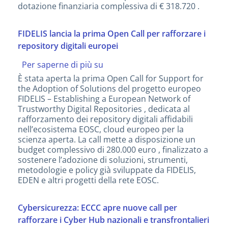
resilienza
dotazione finanziaria complessiva di € 318.720 .
dei
prodotti
digitali
FIDELIS lancia la prima Open Call per rafforzare i
repository digitali europei
Per saperne di più su
FIDELIS
lancia
È stata aperta la prima Open Call for Support for
la
the Adoption of Solutions del progetto europeo
prima
FIDELIS – Establishing a European Network of
Open
Trustworthy Digital Repositories , dedicata al
Call
rafforzamento dei repository digitali affidabili
per
nell’ecosistema EOSC, cloud europeo per la
rafforzare
scienza aperta. La call mette a disposizione un
i
budget complessivo di 280.000 euro , finalizzato a
repository
sostenere l’adozione di soluzioni, strumenti,
digitali
metodologie e policy già sviluppate da FIDELIS,
europei
EDEN e altri progetti della rete EOSC.
Cybersicurezza: ECCC apre nuove call per
rafforzare i Cyber Hub nazionali e transfrontalieri