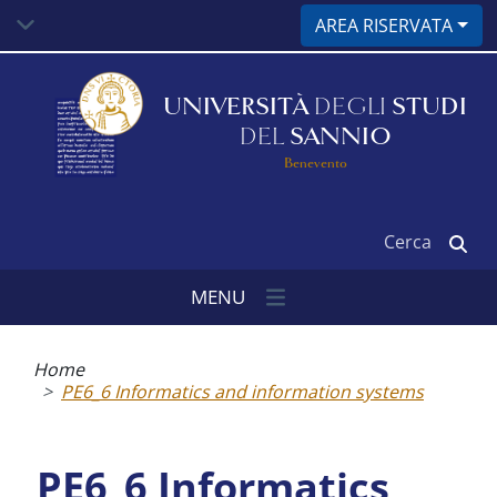
Salta
AREA RISERVATA
al
contenuto
principale
UNIVERSITÀ
DEGLI
STUDI
DEL
SANNIO
Benevento
Cerca
MENU
Briciole
di
Home
pane
PE6_6 Informatics and information systems
PE6_6 Informatics