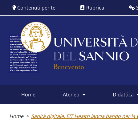
Salta
Contenuti per te
Rubrica
S
al
contenuto
principale
UNIVERSITÀ
D
DEL
SANNIO
Benevento
home
ateneo
didattica
Main
menu
Briciole
di
Home
Sanità digitale: EIT Health lancia bando per la v
pane