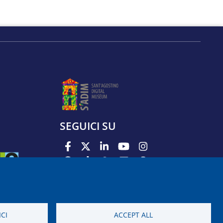
SEGUICI SU
PODCAST
APP
CI
ACCEPT ALL