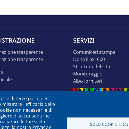
ISTRAZIONE
SERVIZI
razione trasparente
comunicati stampa
dona il 5x1000
struttura del sito
ne
monitoraggio
sociale
albo fornitori
o inclusivo
ri e di terze parti, per
ità
e misurare l'efficacia delle
à o dsa
 cookie non necessari e di
egliere di acconsentirne
zione
nalizzare le tue scelte
SOLO COOKIE TECNI
leggi la nostra Privacy e
a