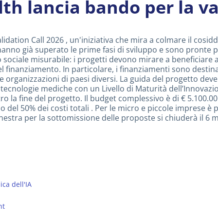
lth lancia bando per la va
idation Call 2026 , un'iniziativa che mira a colmare il cosi
he hanno già superato le prime fasi di sviluppo e sono pronte p
sociale misurabile: i progetti devono mirare a beneficiare a
 finanziamento. In particolare, i finanziamenti sono destinat
rganizzazioni di paesi diversi. La guida del progetto deve 
nologie mediche con un Livello di Maturità dell’Innovazione (IM
ntro la fine del progetto. Il budget complessivo è di € 5.100
o del 50% dei costi totali . Per le micro e piccole imprese è
estra per la sottomissione delle proposte si chiuderà il 6 
ica dell'IA
nt