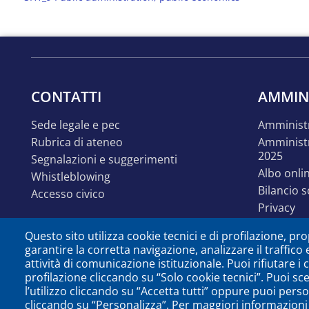
CONTATTI
AMMIN
sede legale e pec
amminist
rubrica di ateneo
amministrazione trasparente
2025
segnalazioni e suggerimenti
albo onli
whistleblowing
bilancio 
accesso civico
privacy
linguaggi
Questo sito utilizza cookie tecnici e di profilazione, prop
accessibil
garantire la corretta navigazione, analizzare il traffico 
disabilit
attività di comunicazione istituzionale. Puoi rifiutare i
identità e linee guida
profilazione cliccando su “Solo cookie tecnici”. Puoi sc
comunica
l’utilizzo cliccando su “Accetta tutti” oppure puoi perso
cliccando su “Personalizza”. Per maggiori informazioni 
open dat