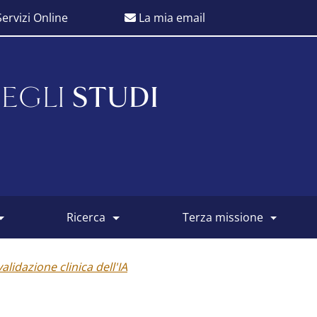
ervizi Online
La mia email
EGLI
STUDI
ricerca
terza missione
alidazione clinica dell'IA