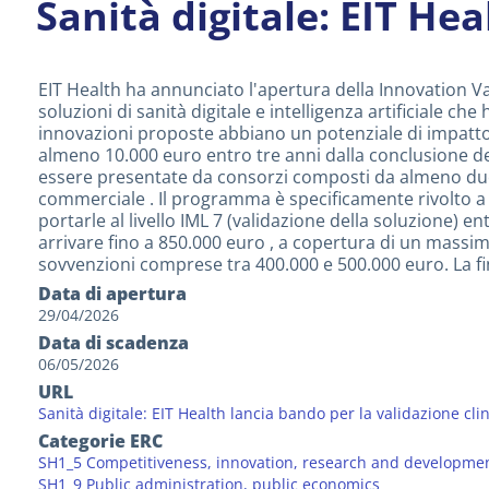
Sanità digitale: EIT Hea
EIT Health ha annunciato l'apertura della Innovation Val
soluzioni di sanità digitale e intelligenza artificiale c
innovazioni proposte abbiano un potenziale di impatto 
almeno 10.000 euro entro tre anni dalla conclusione del
essere presentate da consorzi composti da almeno due o
commerciale . Il programma è specificamente rivolto a tec
portarle al livello IML 7 (validazione della soluzione) e
arrivare fino a 850.000 euro , a copertura di un massim
sovvenzioni comprese tra 400.000 e 500.000 euro. La fin
Data di apertura
29/04/2026
Data di scadenza
06/05/2026
URL
Sanità digitale: EIT Health lancia bando per la validazione clin
Categorie ERC
SH1_5 Competitiveness, innovation, research and developme
SH1_9 Public administration, public economics