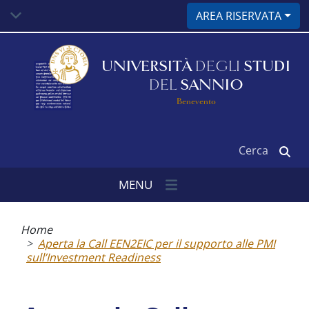
Salta
AREA RISERVATA
al
contenuto
principale
UNIVERSITÀ
DEGLI
STUDI
DEL
SANNIO
Benevento
Cerca
MENU
Briciole
di
Home
pane
Aperta la Call EEN2EIC per il supporto alle PMI
sull’Investment Readiness