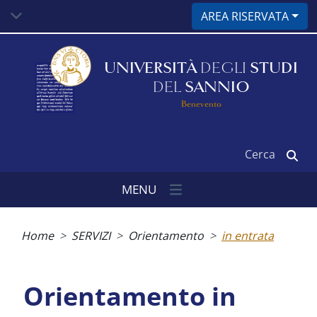
Salta
AREA RISERVATA
al
contenuto
principale
UNIVERSITÀ
DEGLI
STUDI
DEL
SANNIO
Benevento
Cerca
MENU
Briciole
di
Home
SERVIZI
Orientamento
in entrata
pane
Orientamento in