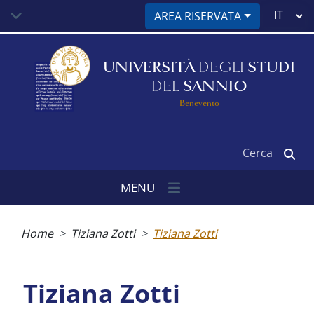
Salta
Select
AREA RISERVATA
al
your
contenuto
language
principale
UNIVERSITÀ
DEGLI
STUDI
DEL
SANNIO
Benevento
Cerca
MENU
Briciole
di
Home
Tiziana Zotti
Tiziana Zotti
pane
Tiziana Zotti