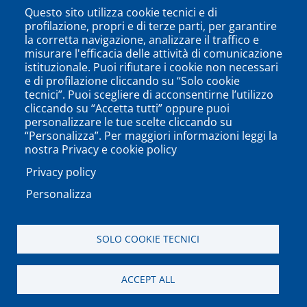
Questo sito utilizza cookie tecnici e di
profilazione, propri e di terze parti, per garantire
la corretta navigazione, analizzare il traffico e
misurare l'efficacia delle attività di comunicazione
istituzionale. Puoi rifiutare i cookie non necessari
e di profilazione cliccando su “Solo cookie
tecnici”. Puoi scegliere di acconsentirne l’utilizzo
cliccando su “Accetta tutti” oppure puoi
personalizzare le tue scelte cliccando su
SEGUICI SU
“Personalizza”. Per maggiori informazioni leggi la
nostra Privacy e cookie policy
Privacy policy
Personalizza
PODCAST
APP
SOLO COOKIE TECNICI
Università degli Studi del Sannio di Benevento - Piazza
ACCEPT ALL
Guerrazzi, 82100 Benevento, ITALY P.IVA: 01114010620