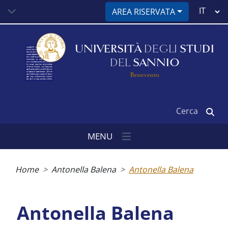
Salta
Select
AREA RISERVATA
al
your
contenuto
language
principale
UNIVERSITÀ
DEGLI
STUDI
DEL
SANNIO
Benevento
Cerca
MENU
Briciole
di
Home
Antonella Balena
Antonella Balena
pane
Antonella Balena